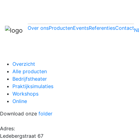
Over ons
Producten
Events
Referenties
Contact
N
Overzicht
Alle producten
Bedrijfstheater
Praktijksimulaties
Workshops
Online
Download onze
folder
Adres:
Ledebergstraat 67