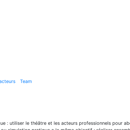
acteurs
Team
e : utiliser le théâtre et les acteurs professionnels pour
ou simulation pratique a le même objectif : réaliser ensembl