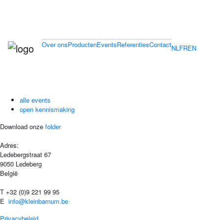
Over ons
Producten
Events
Referenties
Contact
NL
FR
EN
alle events
open kennismaking
Download onze
folder
Adres:
Ledebergstraat 67
9050 Ledeberg
België
T +32 (0)9 221 99 95
E
info@kleinbarnum.be
Privacybeleid